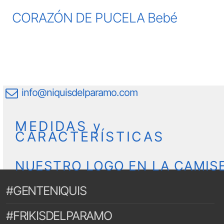
CORAZÓN DE PUCELA Bebé
info@niquisdelparamo.com
MEDIDAS y
CARACTERÍSTICAS
NUESTRO LOGO EN LA CAMIS
#GENTENIQUIS
#FRIKISDELPARAMO