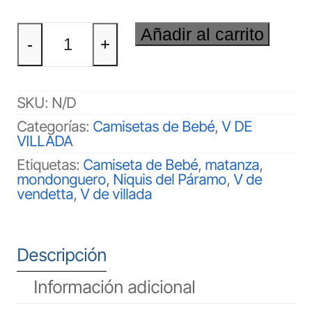
V
Añadir al carrito
DE
-
+
VILLADA
Bebé
cantidad
SKU:
N/D
Categorías:
Camisetas de Bebé
,
V DE
VILLADA
Etiquetas:
Camiseta de Bebé
,
matanza
,
mondonguero
,
Niquis del Páramo
,
V de
vendetta
,
V de villada
Descripción
Información adicional