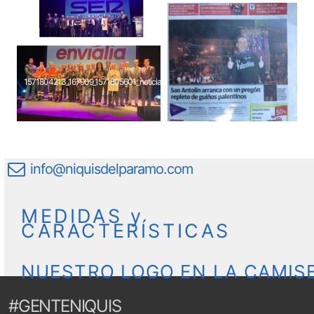
1571804213_167909_1571805601_noticia_normal_recorte1
info@niquisdelparamo.com
MEDIDAS y
CARACTERÍSTICAS
NUESTRO LOGO EN LA CAMIS
#GENTENIQUIS