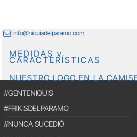
info@niquisdelparamo.com
MEDIDAS y
CARACTERÍSTICAS
NUESTRO LOGO EN LA CAMIS
#GENTENIQUIS
#FRIKISDELPARAMO
#NUNCA SUCEDIÓ