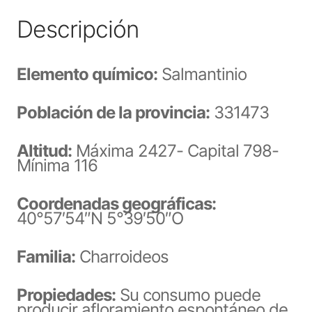
Descripción
Elemento químico:
Salmantinio
Población de la provincia:
331473
Altitud:
Máxima 2427- Capital 798-
Mínima 116
Coordenadas geográficas:
40°57′54″N 5°39′50″O
Familia:
Charroideos
Propiedades:
Su consumo puede
producir afloramiento espontáneo de