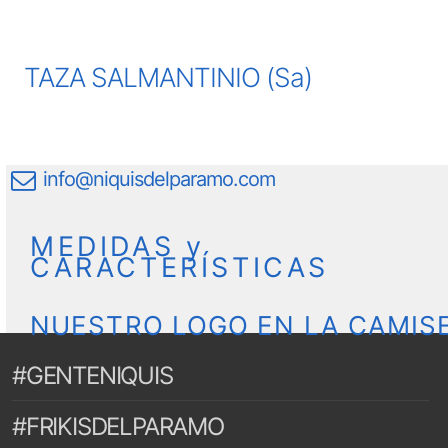
TAZA SALMANTINIO (Sa)
info@niquisdelparamo.com
MEDIDAS y
CARACTERÍSTICAS
NUESTRO LOGO EN LA CAMIS
#GENTENIQUIS
#FRIKISDELPARAMO