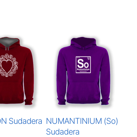
N Sudadera
NUMANTINIUM (So)
Sudadera