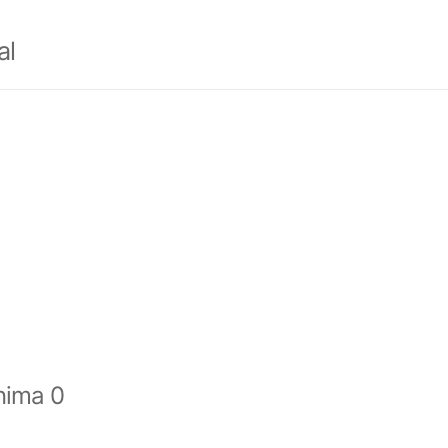
al
nima 0