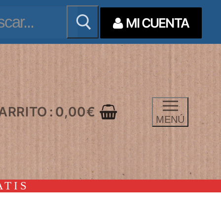
ar:
MI CUENTA
ARRITO
:
0,00
€
MENÚ
ATIS