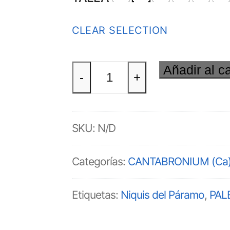
CLEAR SELECTION
Añadir al ca
CANTABRONIO
-
+
(Ca)
Sudadera
SKU:
N/D
cantidad
Categorías:
CANTABRONIUM (Ca
Etiquetas:
Niquis del Páramo
,
PAL