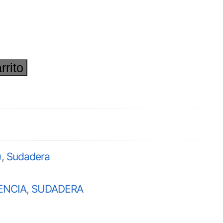
rrito
)
,
Sudadera
ENCIA
,
SUDADERA