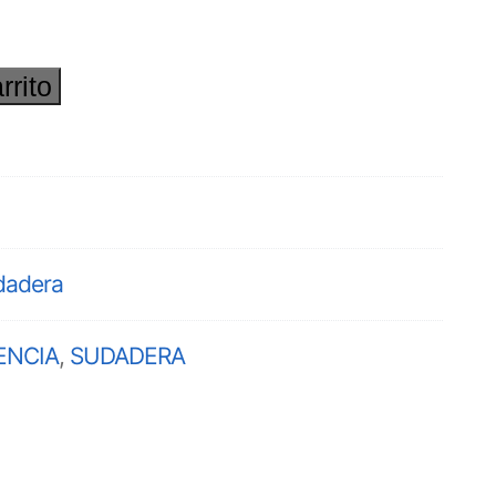
rrito
dadera
ENCIA
,
SUDADERA