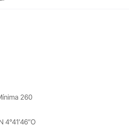
Mínima 260
N 4°41′46″O