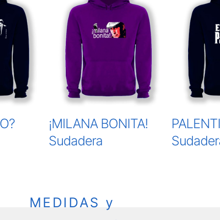
O?
¡MILANA BONITA!
PALENT
Sudadera
Sudader
MEDIDAS y