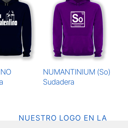
INO
NUMANTINIUM (So)
a
Sudadera
NUESTRO LOGO EN LA