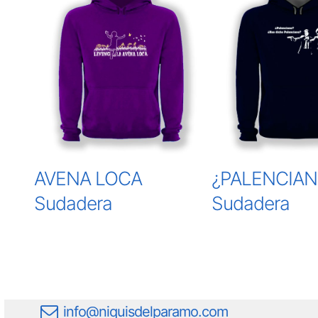
AVENA LOCA
¿PALENCIAN
Sudadera
Sudadera
info@niquisdelparamo.com