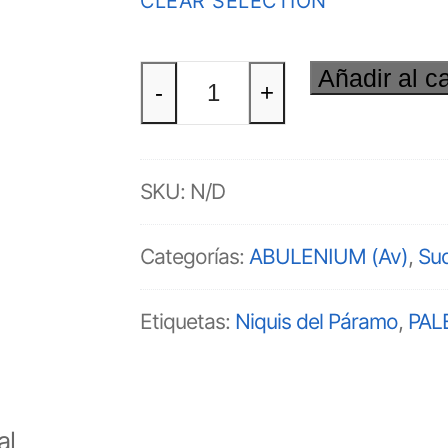
CLEAR SELECTION
Añadir al ca
ABULENIO
-
+
(Av)
Sudadera
SKU:
N/D
cantidad
Categorías:
ABULENIUM (Av)
,
Su
Etiquetas:
Niquis del Páramo
,
PAL
al