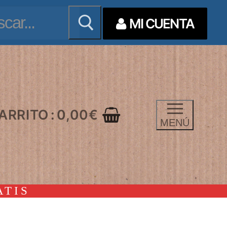
ar:
MI CUENTA
ARRITO
:
0,00
€
MENÚ
ATIS