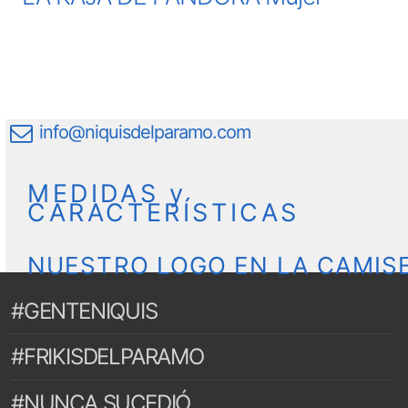
info@niquisdelparamo.com
MEDIDAS y
CARACTERÍSTICAS
NUESTRO LOGO EN LA CAMIS
#GENTENIQUIS
#FRIKISDELPARAMO
#NUNCA SUCEDIÓ