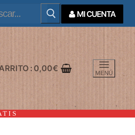
ar:
MI CUENTA
ARRITO
:
0,00
€
MENÚ
ATIS