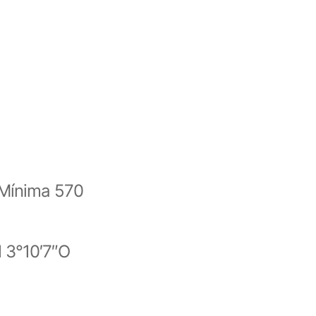
Mínima 570
 3°10′7″O