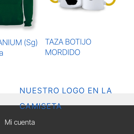
TAZA BOTIJO
NIUM (Sg)
MORDIDO
a
NUESTRO LOGO EN LA
CAMISETA
Mi cuenta