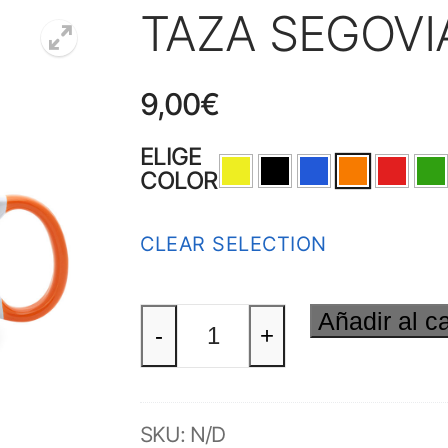
TAZA SEGOVI
9,00
€
ELIGE
COLOR
CLEAR SELECTION
Añadir al ca
TAZA
-
+
SEGOVIANIUM
(Sg)
SKU:
N/D