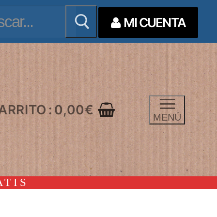
ar:
MI CUENTA
ARRITO
:
0,00
€
MENÚ
ATIS