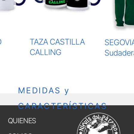
O
TAZA CASTILLA
SEGOVIA
CALLING
Sudader
MEDIDAS y
CARACTERÍSTICAS
QUIENES