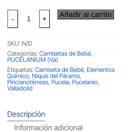
PUCELANIO
Añadir al carrito
(Va)
-
+
Bebé
cantidad
SKU:
N/D
Categorías:
Camisetas de Bebé
,
PUCELANIUM (Va)
Etiquetas:
Camiseta de Bebé
,
Elementos
Químico
,
Niquis del Páramo
,
Pincianotérreas
,
Pucela
,
Pucelanio
,
Valladolid
Descripción
Información adicional