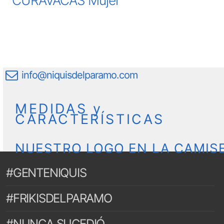
info@niquisdelparamo.com
MEDIDAS y
CARACTERÍSTICAS
NUESTRO LOGO EN LA CAMIS
#GENTENIQUIS
#FRIKISDELPARAMO
#NUNCA SUCEDIÓ