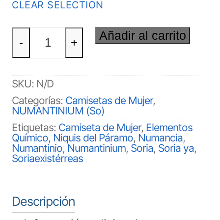
CLEAR SELECTION
NUMANTINIUM
Añadir al carrito
(So)
-
+
Mujer
cantidad
SKU:
N/D
Categorías:
Camisetas de Mujer
,
NUMANTINIUM (So)
Etiquetas:
Camiseta de Mujer
,
Elementos
Químico
,
Niquis del Páramo
,
Numancia
,
Numantinio
,
Numantinium
,
Soria
,
Soria ya
,
Soriaexistérreas
Descripción