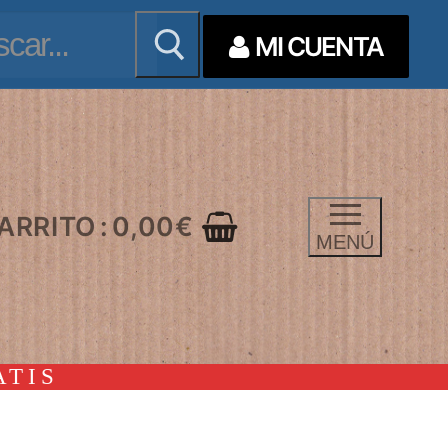
ar:
MI CUENTA
ARRITO
:
0,00
€
MENÚ
ATIS