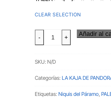
CLEAR SELECTION
Añadir al ca
LA
-
+
KAJA
DE
SKU:
N/D
PANDORA
Categorías:
LA KAJA DE PANDOR
Sudadera
Etiquetas:
Niquis del Páramo
,
PAL
cantidad