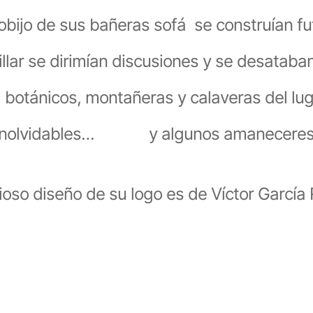
obijo de sus bañeras sofá se construían f
billar se dirimían discusiones y se desatab
s y botánicos, montañeras y calaveras del lu
inolvidables… y algunos amaneceres
ioso diseño de su logo es de Víctor García