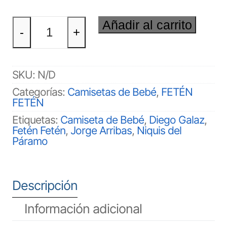
FETÉN
Añadir al carrito
FETÉN
-
+
Bebé
cantidad
SKU:
N/D
Categorías:
Camisetas de Bebé
,
FETÉN
FETÉN
Etiquetas:
Camiseta de Bebé
,
Diego Galaz
,
Fetén Fetén
,
Jorge Arribas
,
Niquis del
Páramo
Descripción
Información adicional