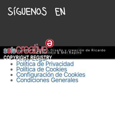
Copyright © 2026 – Diseño y creación de Ricardo
Castrillejo & Mel Rapino
Aviso Legal
Política de Privacidad
Política de Cookies
Configuración de Cookies
Condiciones Generales