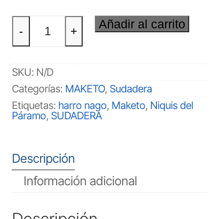
MAKETO
Añadir al carrito
Sudadera
-
+
cantidad
SKU:
N/D
Categorías:
MAKETO
,
Sudadera
Etiquetas:
harro nago
,
Maketo
,
Niquis del
Páramo
,
SUDADERA
Descripción
Información adicional
Descripción