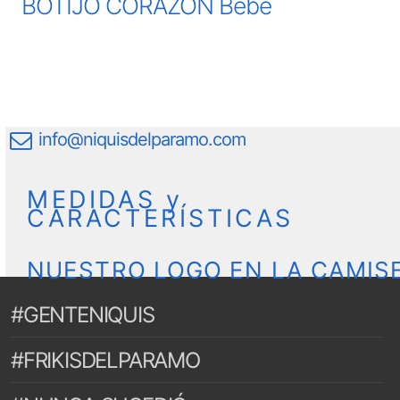
BOTIJO CORAZÓN Bebé
info@niquisdelparamo.com
MEDIDAS y
CARACTERÍSTICAS
NUESTRO LOGO EN LA CAMIS
#GENTENIQUIS
#FRIKISDELPARAMO