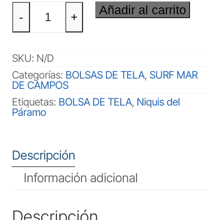
BOLSA
Añadir al carrito
DE
-
+
TELA
SURF
MAR
DE
SKU:
N/D
CAMPOS
Categorías:
BOLSAS DE TELA
,
SURF MAR
cantidad
DE CAMPOS
Etiquetas:
BOLSA DE TELA
,
Niquis del
Páramo
Descripción
Información adicional
Descripción