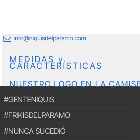
info@niquisdelparamo.com
MEDIDAS y
CARACTERÍSTICAS
NUESTRO LOGO EN LA CAMIS
#GENTENIQUIS
#FRIKISDELPARAMO
#NUNCA SUCEDIÓ