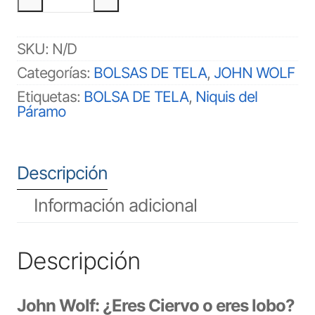
TELA
JOHN
WOLF
cantidad
SKU:
N/D
Categorías:
BOLSAS DE TELA
,
JOHN WOLF
Etiquetas:
BOLSA DE TELA
,
Niquis del
Páramo
Descripción
Información adicional
Descripción
John Wolf: ¿Eres Ciervo o eres lobo?