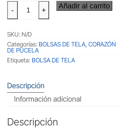
BOLSA
Añadir al carrito
DE
-
+
TELA
CORAZÓN
DE
PUCELA
SKU:
N/D
cantidad
Categorías:
BOLSAS DE TELA
,
CORAZÓN
DE PUCELA
Etiqueta:
BOLSA DE TELA
Descripción
Información adicional
Descripción