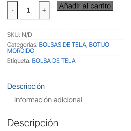
BOLSA
Añadir al carrito
DE
-
+
TELA
BOTIJO
MORDIDO
cantidad
SKU:
N/D
Categorías:
BOLSAS DE TELA
,
BOTIJO
MORDIDO
Etiqueta:
BOLSA DE TELA
Descripción
Información adicional
Descripción