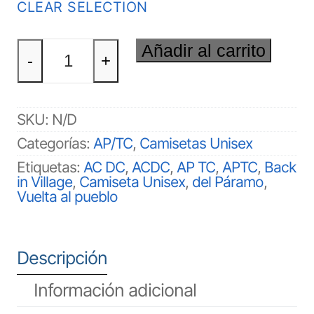
CLEAR SELECTION
AP/TC
Añadir al carrito
Back
-
+
in
Village
Unisex
cantidad
SKU:
N/D
Categorías:
AP/TC
,
Camisetas Unisex
Etiquetas:
AC DC
,
ACDC
,
AP TC
,
APTC
,
Back
in Village
,
Camiseta Unisex
,
del Páramo
,
Vuelta al pueblo
Descripción
Información adicional