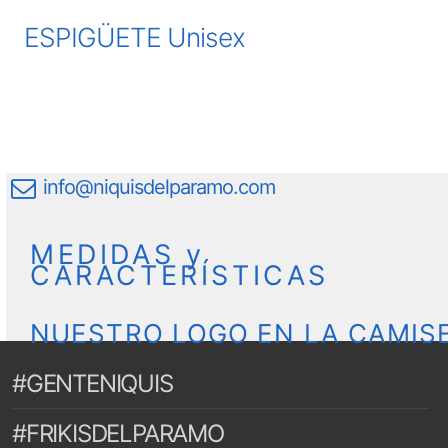
ESPIGÜETE Unisex
info@niquisdelparamo.com
MEDIDAS y
CARACTERÍSTICAS
NUESTRO LOGO EN LA CAMIS
#GENTENIQUIS
#FRIKISDELPARAMO