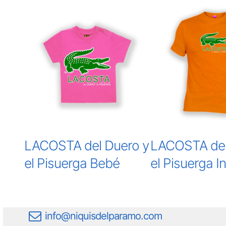
LACOSTA del Duero y
LACOSTA del
el Pisuerga Bebé
el Pisuerga In
info@niquisdelparamo.com