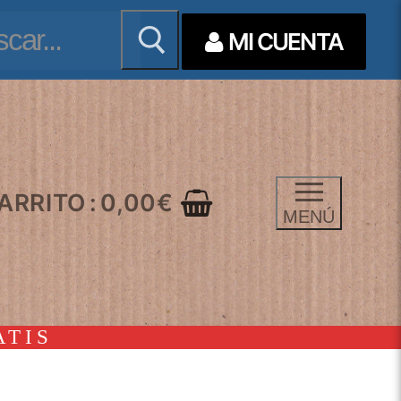
ar:
MI CUENTA
ARRITO
:
0,00
€
MENÚ
ATIS