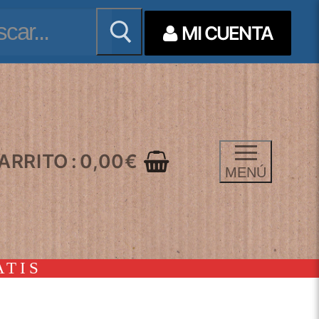
ar:
MI CUENTA
ARRITO
:
0,00
€
MENÚ
ATIS