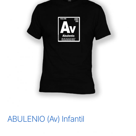
ABULENIO (Av) Infantil