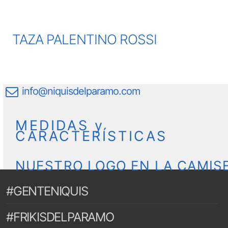
TAZA PALENTINO ROSSI
info@niquisdelparamo.com
MEDIDAS y
CARACTERÍSTICAS
NUESTRO LOGO EN LA CAMIS
#GENTENIQUIS
#FRIKISDELPARAMO