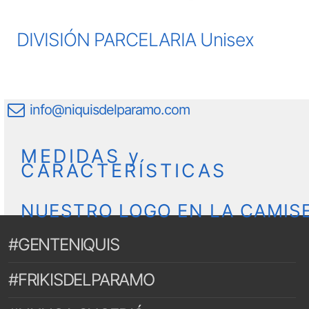
DIVISIÓN PARCELARIA Unisex
info@niquisdelparamo.com
MEDIDAS y
CARACTERÍSTICAS
NUESTRO LOGO EN LA CAMIS
#GENTENIQUIS
#FRIKISDELPARAMO